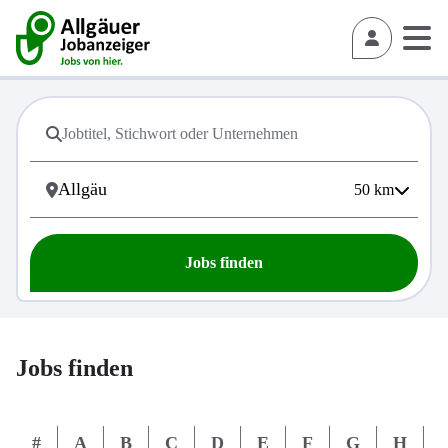
50
km
Jobs finden
Jobs finden
#
A
B
C
D
E
F
G
H
I