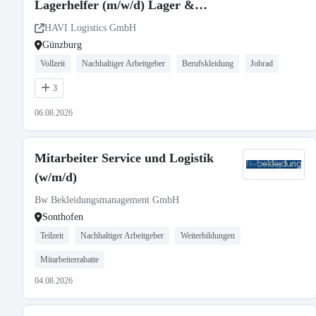
Lagerhelfer (m/w/d) Lager &
Logistik | Günzburg | Unbefristet
HAVI Logistics GmbH
Günzburg
Vollzeit
Nachhaltiger Arbeitgeber
Berufskleidung
Jobrad
3
06.08.2026
Mitarbeiter Service und Logistik
(w/m/d)
Bw Bekleidungsmanagement GmbH
Sonthofen
Teilzeit
Nachhaltiger Arbeitgeber
Weiterbildungen
Mitarbeiterrabatte
04.08.2026