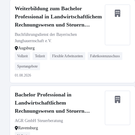
Weiterbildung zum Bachelor
Professional in Landwirtschaftlichem
Rechnungswesen und Steuern
(m/w/d)
Buchführungsdienst der Bayerischen
Jungbauernschaft e.V.
Augsburg
Vollzeit
Teilzeit
Flexible Arbeitszeiten
Fahrtkostenzuschuss
Sportangebote
01.08.2026
Bachelor Professional in
Landwirtschaftlichem
Rechnungswesen und Steuern
(m/w/d)
AGR GmbH Steuerberatung
Ravensburg