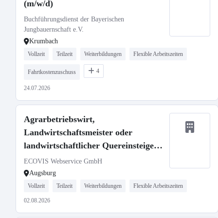
(m/w/d)
Buchführungsdienst der Bayerischen
Jungbauernschaft e.V.
Krumbach
Vollzeit
Teilzeit
Weiterbildungen
Flexible Arbeitszeiten
4
Fahrtkostenzuschuss
24.07.2026
Agrarbetriebswirt,
Landwirtschaftsmeister oder
landwirtschaftlicher Quereinsteiger
in der Steuerberatung (m/w/d)
ECOVIS Webservice GmbH
Augsburg
Vollzeit
Teilzeit
Weiterbildungen
Flexible Arbeitszeiten
02.08.2026