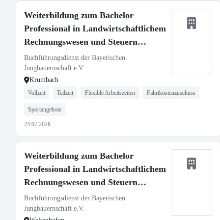
Weiterbildung zum Bachelor
Professional in Landwirtschaftlichem
Rechnungswesen und Steuern
(m/w/d)
Buchführungsdienst der Bayerischen
Jungbauernschaft e.V.
Krumbach
Vollzeit
Teilzeit
Flexible Arbeitszeiten
Fahrtkostenzuschuss
Sportangebote
24.07.2026
Weiterbildung zum Bachelor
Professional in Landwirtschaftlichem
Rechnungswesen und Steuern
(m/w/d)
Buchführungsdienst der Bayerischen
Jungbauernschaft e.V.