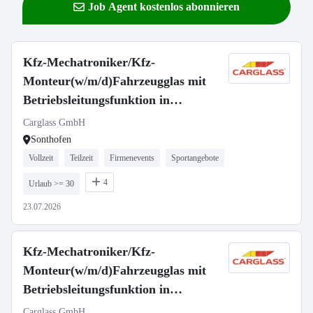
Job Agent kostenlos abonnieren
Kfz-Mechatroniker/Kfz-
Monteur(w/m/d)Fahrzeugglas mit
Betriebsleitungsfunktion in
Sonthofen-654
Carglass GmbH
Sonthofen
Vollzeit
Teilzeit
Firmenevents
Sportangebote
4
Urlaub >= 30
23.07.2026
Kfz-Mechatroniker/Kfz-
Monteur(w/m/d)Fahrzeugglas mit
Betriebsleitungsfunktion in
Nördlingen -3001
Carglass GmbH