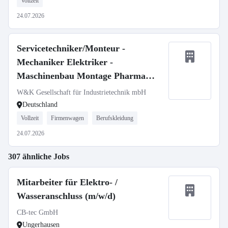
Vollzeit
24.07.2026
Servicetechniker/Monteur -
Mechaniker Elektriker -
Maschinenbau Montage Pharma
Medizintechnik (m/w/d)
W&K Gesellschaft für Industrietechnik mbH
Deutschland
Vollzeit
Firmenwagen
Berufskleidung
24.07.2026
307 ähnliche Jobs
Mitarbeiter für Elektro- /
Wasseranschluss (m/w/d)
CB-tec GmbH
Ungerhausen