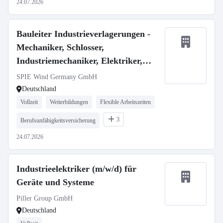
24.07.2026
Bauleiter Industrieverlagerungen -
Mechaniker, Schlosser,
Industriemechaniker, Elektriker,
Techniker m/w/d
SPIE Wind Germany GmbH
Deutschland
Vollzeit
Weiterbildungen
Flexible Arbeitszeiten
3
Berufsunfähigkeitsversicherung
24.07.2026
Industrieelektriker (m/w/d) für
Geräte und Systeme
Piller Group GmbH
Deutschland