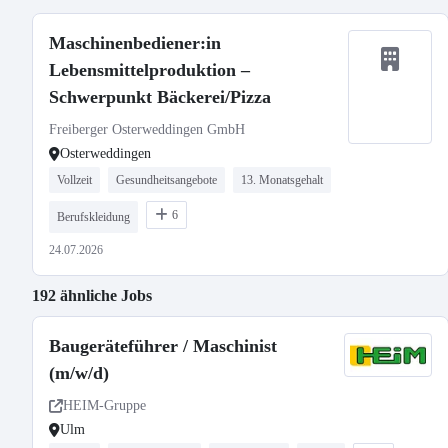
Maschinenbediener:in
Lebensmittelproduktion –
Schwerpunkt Bäckerei/Pizza
Freiberger Osterweddingen GmbH
Osterweddingen
Vollzeit
Gesundheitsangebote
13. Monatsgehalt
6
Berufskleidung
24.07.2026
192 ähnliche Jobs
Baugeräteführer / Maschinist
(m/w/d)
HEIM-Gruppe
Ulm