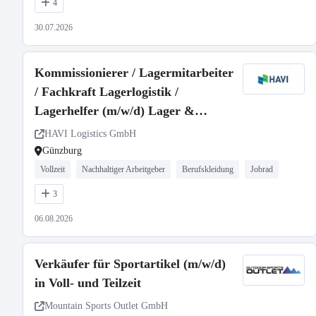
4
30.07.2026
Kommissionierer / Lagermitarbeiter
/ Fachkraft Lagerlogistik /
Lagerhelfer (m/w/d) Lager &
Logistik | Günzburg | Unbefristet
HAVI Logistics GmbH
Günzburg
Vollzeit
Nachhaltiger Arbeitgeber
Berufskleidung
Jobrad
3
06.08.2026
Verkäufer für Sportartikel (m/w/d)
in Voll- und Teilzeit
Mountain Sports Outlet GmbH