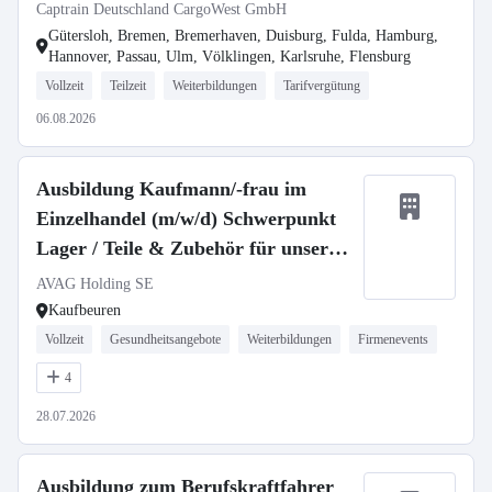
Captrain Deutschland CargoWest GmbH
Gütersloh, Bremen, Bremerhaven, Duisburg, Fulda, Hamburg,
Hannover, Passau, Ulm, Völklingen, Karlsruhe, Flensburg
Vollzeit
Teilzeit
Weiterbildungen
Tarifvergütung
06.08.2026
Ausbildung Kaufmann/-frau im
Einzelhandel (m/w/d) Schwerpunkt
Lager / Teile & Zubehör für unseren
Standorte in Kaufbeuren
AVAG Holding SE
Kaufbeuren
Vollzeit
Gesundheitsangebote
Weiterbildungen
Firmenevents
4
28.07.2026
Ausbildung zum Berufskraftfahrer