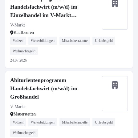
Handelsfachwirt (m/w/d) im
Einzelhandel im V-Markt
Neugablonz
V-Markt
Kaufbeuren
Vollzeit
Weiterbildungen
Mitarbeiterrabatte
Urlaubsgeld
Weihnachtsgeld
24.07.2026
Abiturientenprogramm
Handelsfachwirt (m/w/d) im
Großhandel
V-Markt
Mauerstetten
Vollzeit
Weiterbildungen
Mitarbeiterrabatte
Urlaubsgeld
Weihnachtsgeld