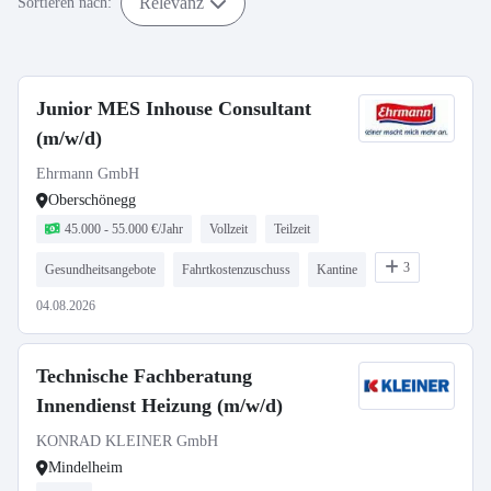
Relevanz
Sortieren nach:
Junior MES Inhouse Consultant
(m/w/d)
Ehrmann GmbH
Oberschönegg
45.000 - 55.000 €/Jahr
Vollzeit
Teilzeit
3
Gesundheitsangebote
Fahrtkostenzuschuss
Kantine
04.08.2026
Technische Fachberatung
Innendienst Heizung (m/w/d)
KONRAD KLEINER GmbH
Mindelheim