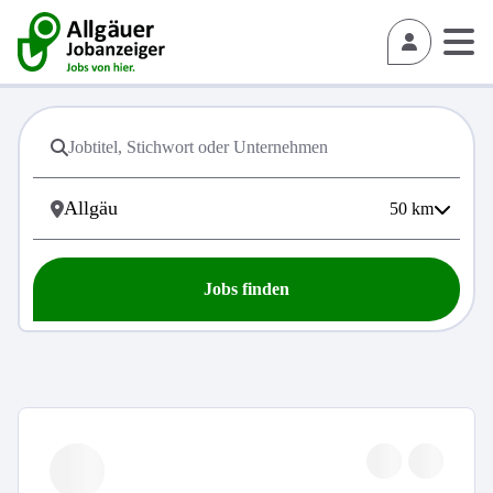
50
km
Jobs finden