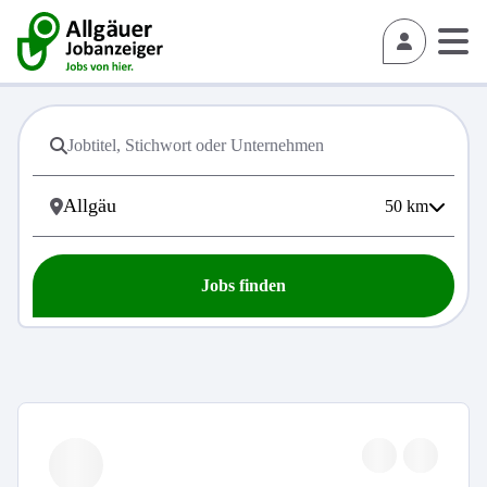
50
km
Jobs finden