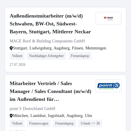
Außendienstmitarbeiter (m/w/d)
Schwaben, BW-Ost, Südwest-
Bayern, Stuttgart, Mittlerer Neckar
MAGE Roof & Building Components GmbH
Stuttgart, Ludwigsburg, Augsburg, Füssen, Memmingen
Vollzeit
Nachhaltiger Arbeitgeber
Firmenlaptop
27.07.2026
Mitarbeiter Vertrieb / Sales
Manager / Sales Consultant (m/w/d)
im Außendienst für
Postleitzahlbereich 8
point S Deutschland GmbH
München, Landshut, Ingolstadt, Augsburg, Ulm
Vollzeit
Firmenwagen
Firmenlaptop
Urlaub >= 30