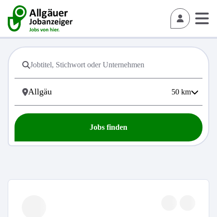
50
km
Jobs finden