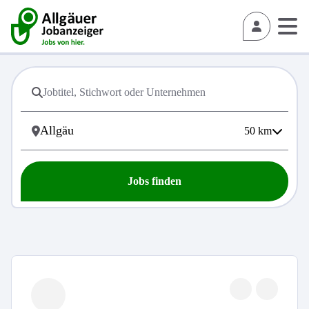
50
km
Jobs finden