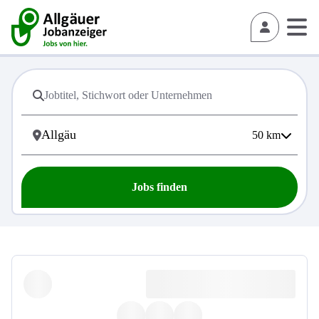
50
km
Jobs finden