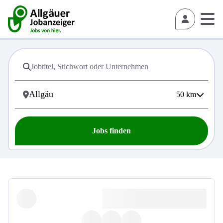
50
km
Jobs finden