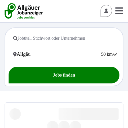
50
km
Jobs finden