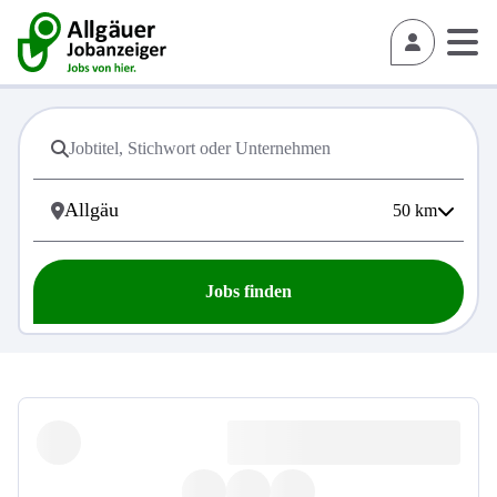
50
km
Jobs finden