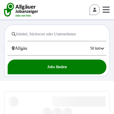
50
km
Jobs finden