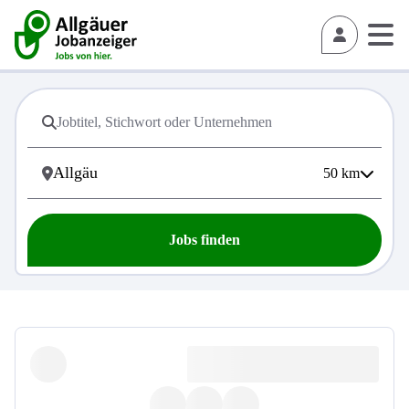
50
km
Jobs finden