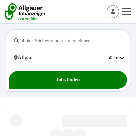
50
km
Jobs finden