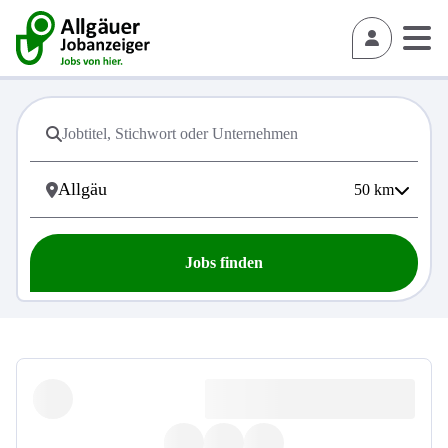
50
km
Jobs finden