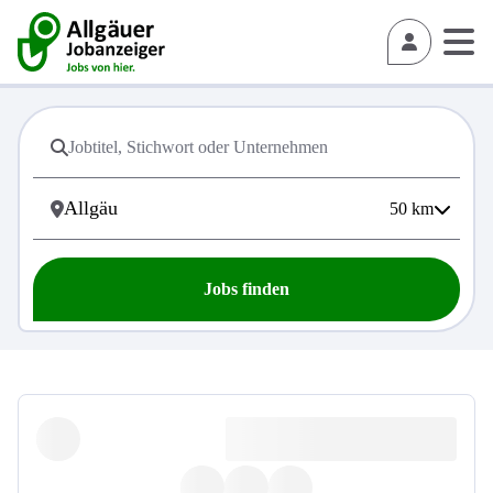
50
km
Jobs finden