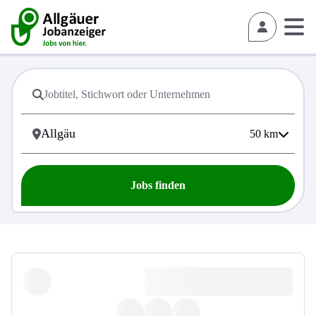
50
km
Jobs finden