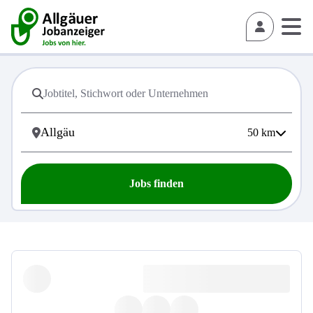
50
km
Jobs finden