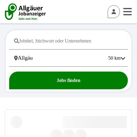
50
km
Jobs finden