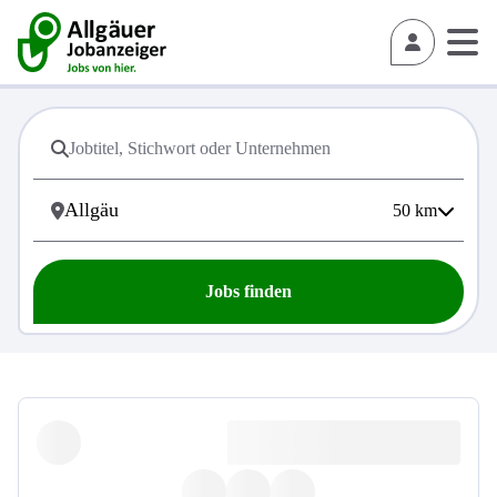
50
km
Jobs finden