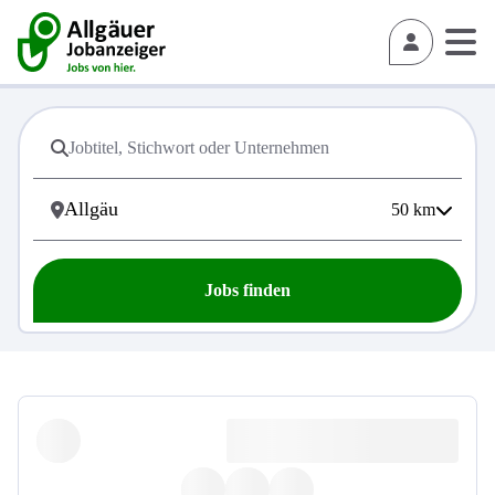
50
km
Jobs finden