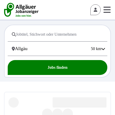
50
km
Jobs finden