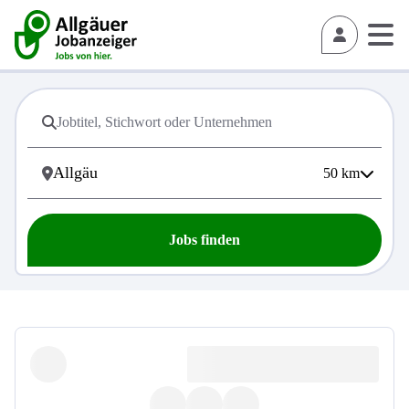
50
km
Jobs finden