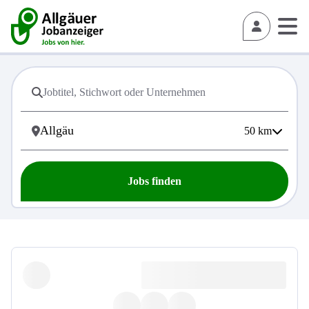
50
km
Jobs finden