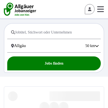
50
km
Jobs finden