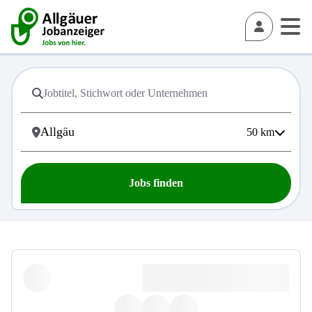
50
km
Jobs finden