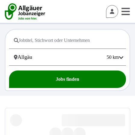
50
km
Jobs finden