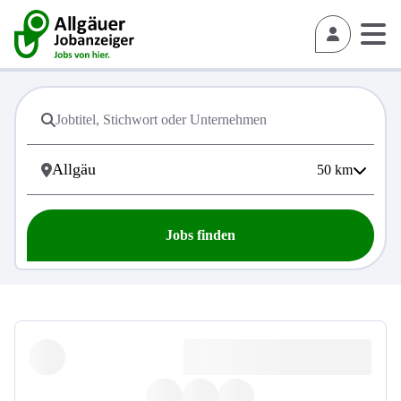
50
km
Jobs finden