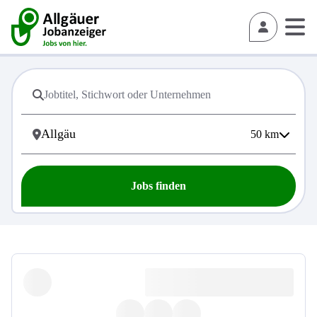
50
km
Jobs finden