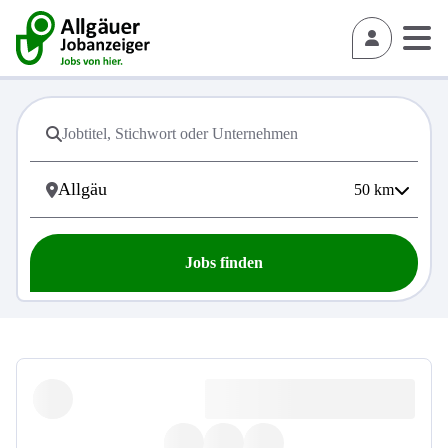
50
km
Jobs finden