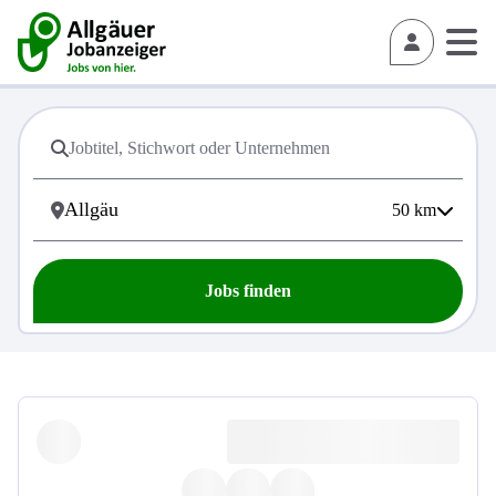
50
km
Jobs finden