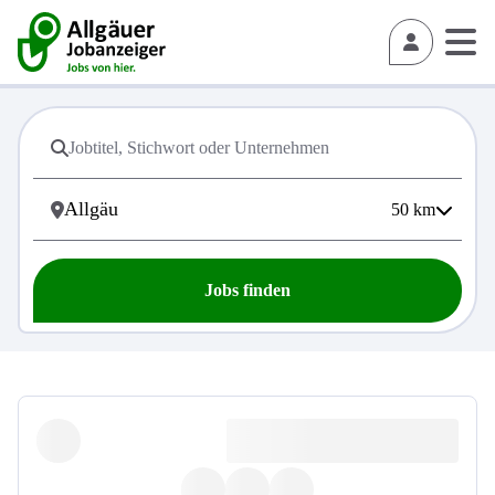
50
km
Jobs finden