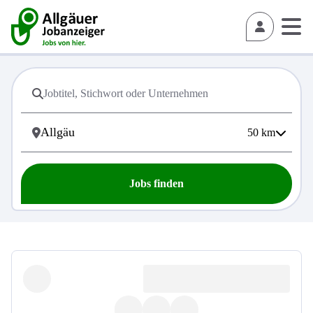
50
km
Jobs finden