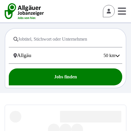
50
km
Jobs finden