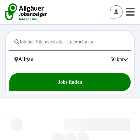
50
km
Jobs finden