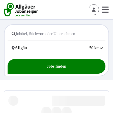
50
km
Jobs finden