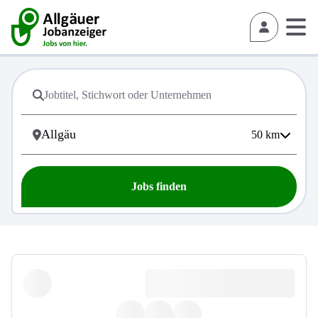
50
km
Jobs finden